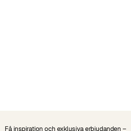
Certifieringar
READ MORE
Liknande Produkter
Få inspiration och exklusiva erbjudanden –