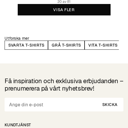
20 av 81
VISA FLER
Utforska mer
SVARTA T-SHIRTS
GRÅ T-SHIRTS
VITA T-SHIRTS
B
Få inspiration och exklusiva erbjudanden –
prenumerera på vårt nyhetsbrev!
SKICKA
KUNDTJÄNST