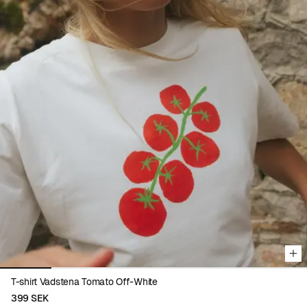
Viewing image 1 of 6
T-shirt Vadstena Tomato Off-White
399 SEK