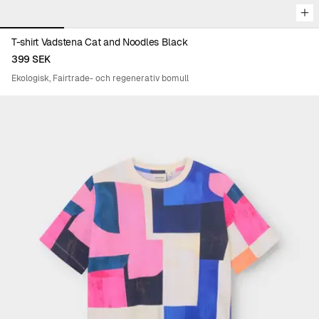
T-shirt Vadstena Cat and Noodles Black
399 SEK
Ekologisk, Fairtrade- och regenerativ bomull
Viewing image 1 of 5