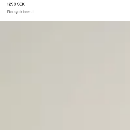
XS
S
M
L
XL
1299 SEK
Ekologisk bomull