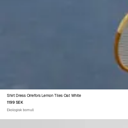
Shirt Dress Orrefors Lemon Tiles Oat White
XS
S
M
L
XL
1199 SEK
Ekologisk bomull