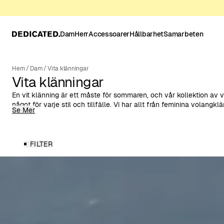
Dam
Herr
Accessoarer
Hållbarhet
Samarbeten
Hem
/
Dam
/
Vita klänningar
Vita klänningar
En vit klänning är ett måste för sommaren, och vår kollektion av
något för varje stil och tillfälle. Vi har allt från feminina volangklä
Se Mer
avslappnade T-shirtklänningar tillverkade av ekologisk bomull o
I paletten av vita nyanser hittar du den klassiska rent vita klännin
perfekt för examen och andra formella evenemang. Vita blommöns
touch, medan nyanser av benvitt, beige och naturvitt ger en avsl
FILTER
Alla våra vita klänningar är tillverkade av material med lägre milj
såsom ekologisk bomull, TENCEL™ Lyocell och hampa.