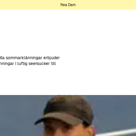
Rea Dam
 vita sommarklänningar erbjuder
nningar i luftig seersucker till
ch hampa.
gen som utstrålar tidlös elegans,
ter ger en romantisk och somrig
appnad men sofistikerad känsla.
öpåverkan än konventionella fibrer,