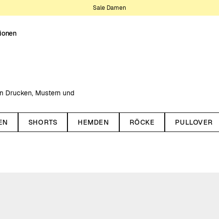
Sale Damen
tionen
on Drucken, Mustern und
le davon sowohl aus Bio- als auch
EN
SHORTS
HEMDEN
RÖCKE
PULLOVER
 sitzenden T-Shirts mit
n T-Shirts mit kurzen,
schen gestreiften T-Shirt bist,
rickten T-Shirt-Oberteile aus
 Fasern mit einer geringeren
io-Baumwolle. Wir sind fest
macht werden kann, nämlich unter
tsbedingungen. Erfahre mehr über