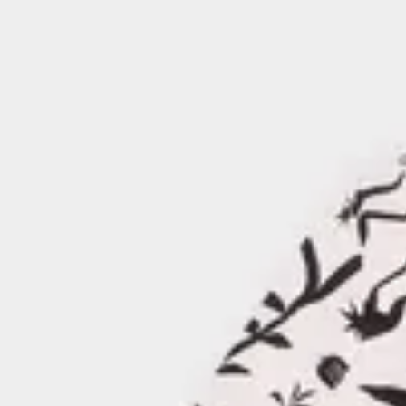
unsere Nachhaltigkeitsziele, Zertifikate und Bemühungen zur Re
Fußabdrucks.