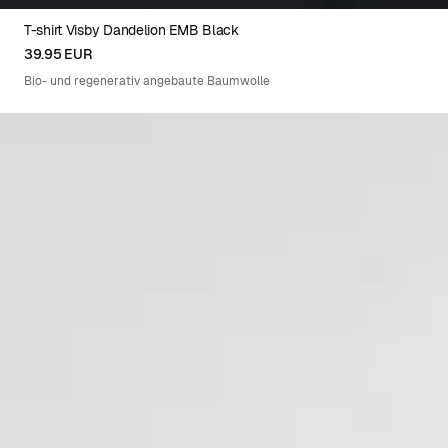
T-shirt Visby Dandelion EMB Black
XS
S
M
L
XL
39.95 EUR
Bio- und regenerativ angebaute Baumwolle