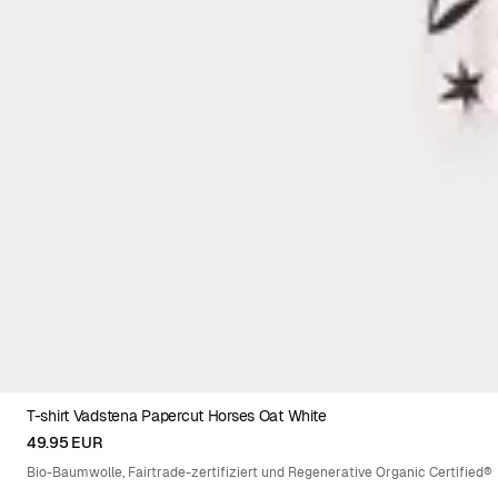
T-shirt Vadstena Papercut Horses Oat White
XS
S
M
L
XL
49.95 EUR
Bio-Baumwolle, Fairtrade-zertifiziert und Regenerative Organic Certified®