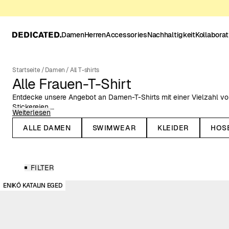
Damen
Herren
Accessories
Nachhaltigkeit
Kollabora
Startseite
/
Damen
/
All T-shirts
Alle Frauen-T-Shirt
Entdecke unsere Angebot an Damen-T-Shirts mit einer Vielzahl v
Stickereien.
Weiterlesen
Unsere T-Shirts für Damen sind allesamt aus Bio-Baumwolle, vie
ALLE DAMEN
SWIMWEAR
KLEIDER
HOS
aus Fairtrade-zertifizierter Baumwolle. Wir haben alles von locker
Rundhalsausschnitt und längeren Ärmeln bis hin zu leicht taillierte
umgeschlagenen Ärmeln. Wenn du auf der Suche nach einem klassi
haben wir auch das! Frisch eingetroffen sind außerdem unsere gest
FILTER
Pointelle-Strick in Häkeloptik.
ENIKŐ KATALIN EGED
Wir verwenden seit unserer Gründung im Jahr 2006 ausschließlich
Umweltbelastung als die Branchennorm aktuell hergibt, wie z.B. B
davon überzeugt, dass Mode anders und verantwortungsvoller ge
Berücksichtigung der Umweltauswirkungen und unter fairen Arbei