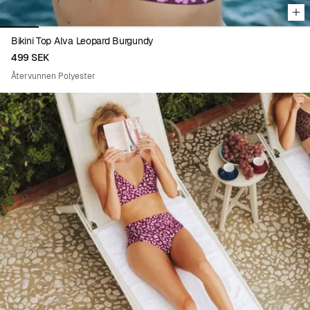
Bikini Top Alva Leopard Burgundy
499 SEK
Återvunnen Polyester
Viewing image 1 of 8