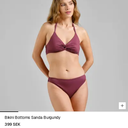
Viewing image 1 of 7
Bikini Bottoms Sanda Burgundy
399 SEK