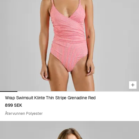
Viewing image 1 of 8
Wrap Swimsuit Klinte Thin Stripe Grenadine Red
899 SEK
Återvunnen Polyester