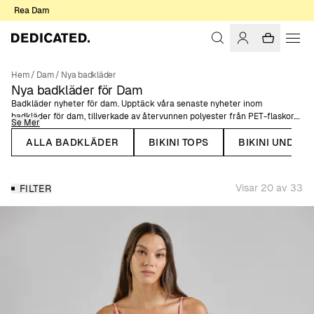
Rea Dam
Hem
/
Dam
/
Nya badkläder
Nya badkläder för Dam
Badkläder nyheter för dam. Upptäck våra senaste nyheter inom
badkläder för dam, tillverkade av återvunnen polyester från PET-flaskor.
Se Mer
Här hittar du nytillkomna säsongsfärger och tryck.
ALLA BADKLÄDER
BIKINI TOPS
BIKINI UNDER
Vårt sortiment av badkläder för dam omfattar baddräkter och bikinis i
olika modeller och stilar - med både klassiska looks och unik design.
Oavsett om du föredrar bikiniunderdelar med hög midja, en klassisk
Visar 20 av 33
FILTER
triangelbikini eller en sportig baddräkt så hittar du det här! Om du
behöver lite extra hjälp med att hitta de perfekta badkläderna för dig,
tveka inte att
kolla in vår badklädesguide
.